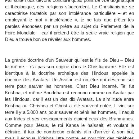
Par suite nous devons conclure qu’au point de vue dogmatique
et théologique, ces religions s’accordent. Le Christianisme se
caractérise toutefois par son intolérance particulière – et en
employant le mot « intolérance », je ne fais que prêter les
paroles énoncées par un prêtre au sujet du Parlement de la
Foire Mondiale – car il prétend être la seule vraie religion que
Dieu a trouvé bon de révéler aux hommes.
La grande doctrine d’un Sauveur qui est le fils de Dieu – Dieu
lui-même – n’a pas son origine dans le Christianisme. Elle est
identique à la doctrine archaïque des Hindous appelée la
doctrine des Avatars. Un Avatar est un être qui descend sur
terre pour sauver les hommes. C’est Dieu incarné. Tel fut
Krishna, et même Bouddha est reconnu comme un Avatar par
les Hindous, car il est un des dix Avatars. La similitude entre
Krishna ou Chrishna et Christ a été souvent notée. Il vint sur
terre il y a 5.000 ans pour sauver et bénir les hommes, il naquit
aux Indes et ses enseignements étaient ceux des Brahmanes.
Comme pour Jésus, le roi Kansa le haïssait, et voulant le
détruire, il tua de nombreux enfants afin d’arriver à son but,
mais il échoua. Krishna lutta contre les pouvoirs des ténèbres