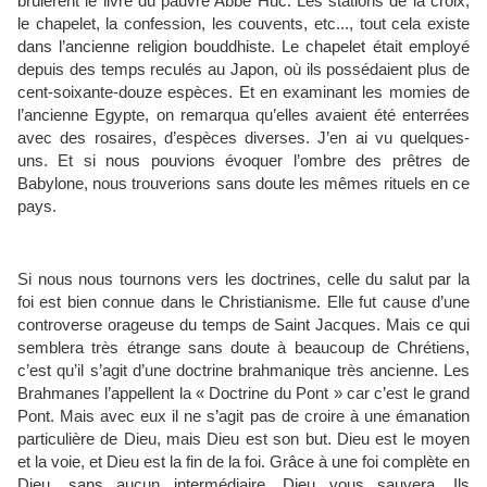
brûlèrent le livre du pauvre Abbé Huc. Les stations de la croix,
le chapelet, la confession, les couvents, etc..., tout cela existe
dans l’ancienne religion bouddhiste. Le chapelet était employé
depuis des temps reculés au Japon, où ils possédaient plus de
cent-soixante-douze espèces. Et en examinant les momies de
l’ancienne Egypte, on remarqua qu’elles avaient été enterrées
avec des rosaires, d’espèces diverses. J’en ai vu quelques-
uns. Et si nous pouvions évoquer l’ombre des prêtres de
Babylone, nous trouverions sans doute les mêmes rituels en ce
pays.
Si nous nous tournons vers les doctrines, celle du salut par la
foi est bien connue dans le Christianisme. Elle fut cause d’une
controverse orageuse du temps de Saint Jacques. Mais ce qui
semblera très étrange sans doute à beaucoup de Chrétiens,
c’est qu’il s’agit d’une doctrine brahmanique très ancienne. Les
Brahmanes l’appellent la « Doctrine du Pont » car c’est le grand
Pont. Mais avec eux il ne s’agit pas de croire à une émanation
particulière de Dieu, mais Dieu est son but. Dieu est le moyen
et la voie, et Dieu est la fin de la foi. Grâce à une foi complète en
Dieu, sans aucun intermédiaire, Dieu vous sauvera. Ils