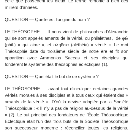
celle que possèdent les dieux. Le terme remonte à bien des
milliers d'années.
QUESTION — Quelle est l'origine du nom ?
LE THÉOSOPHE — II nous vient de philosophes d'Alexandrie
qui se sont appelés amants de la vérité, ou philalèthes, de φιλ
(phil-) « qui aime », et αληθεια (alèthéia) « vérité ». Le mot
Théosophie date du troisième siècle de notre ère et fit son
apparition avec Ammonios Saccas et ses disciples qui
fondèrent le système des théosophes éclectiques (1)..
QUESTION — Quel était le but de ce système ?
LE THÉOSOPHE — avant tout d'inculquer certaines grandes
vérités morales à ses disciples et à tous ceux qui étaient des «
amants de la vérité ». D'où la devise adoptée par la Société
Théosophique : « II n'y a pas de religion au-dessus de la vérité
» (2). Le but principal des fondateurs de l'École Théosophique
Éclectique était l'un des trois buts de la Société Théosophique
son successeur moderne : réconcilier toutes les religions,