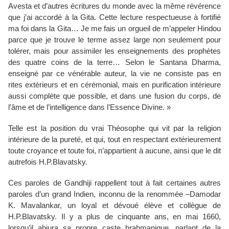
Avesta et d’autres écritures du monde avec la même révérence
que j’ai accordé à la Gita. Cette lecture respectueuse à fortifié
ma foi dans la Gita… Je me fais un orgueil de m’appeler Hindou
parce que je trouve le terme assez large non seulement pour
tolérer, mais pour assimiler les enseignements des prophètes
des quatre coins de la terre… Selon le Santana Dharma,
enseigné par ce vénérable auteur, la vie ne consiste pas en
rites extérieurs et en cérémonial, mais en purification intérieure
aussi complète que possible, et dans une fusion du corps, de
l’âme et de l’intelligence dans l’Essence Divine. »
Telle est la position du vrai Théosophe qui vit par la religion
intérieure de la pureté, et qui, tout en respectant extérieurement
toute croyance et toute foi, n’appartient à aucune, ainsi que le dit
autrefois H.P.Blavatsky.
Ces paroles de Gandhiji rappellent tout à fait certaines autres
paroles d’un grand Indien, inconnu de la renommée –Damodar
K. Mavalankar, un loyal et dévoué élève et collègue de
H.P.Blavatsky. Il y a plus de cinquante ans, en mai 1660,
lorsqu’il abjura sa propre caste brahmanique, parlant de la