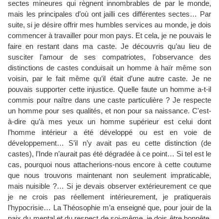
sectes mineures qui règnent innombrables de par le monde,
mais les principales d’où ont jailli ces différentes sectes… Par
suite, si je désire offrir mes humbles services au monde, je dois
commencer à travailler pour mon pays. Et cela, je ne pouvais le
faire en restant dans ma caste. Je découvris qu’au lieu de
susciter l’amour de ses compatriotes, l’observance des
distinctions de castes conduisait un homme à haïr même son
voisin, par le fait même qu’il était d’une autre caste. Je ne
pouvais supporter cette injustice. Quelle faute un homme a-t-il
commis pour naître dans une caste particulière ? Je respecte
un homme pour ses qualités, et non pour sa naissance. C'est-
à-dire qu’à mes yeux un homme supérieur est celui dont
l’homme intérieur a été développé ou est en voie de
développement… S’il n’y avait pas eu cette distinction (de
castes), l’Inde n’aurait pas été dégradée à ce point… Si tel est le
cas, pourquoi nous attacherions-nous encore à cette coutume
que nous trouvons maintenant non seulement impraticable,
mais nuisible ?… Si je devais observer extérieurement ce que
je ne crois pas réellement intérieurement, je pratiquerais
l’hypocrisie… La Théosophie m’a enseigné que, pour jouir de la
paix du mental et du respect de soi-même, je dois être honnête,