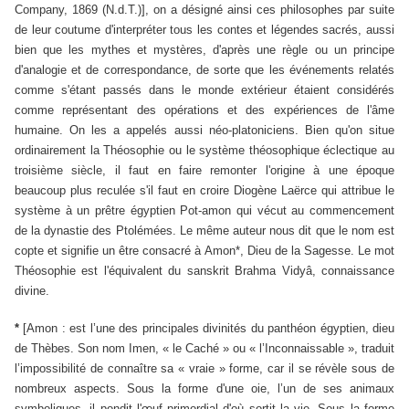
Company, 1869 (N.d.T.)], on a désigné ainsi ces philosophes par suite
de leur coutume d'interpréter tous les contes et légendes sacrés, aussi
bien que les mythes et mystères, d'après une règle ou un principe
d'analogie et de correspondance, de sorte que les événements relatés
comme s'étant passés dans le monde extérieur étaient considérés
comme représentant des opérations et des expériences de l'âme
humaine. On les a appelés aussi néo-platoniciens. Bien qu'on situe
ordinairement la Théosophie ou le système théosophique éclectique au
troisième siècle, il faut en faire remonter l'origine à une époque
beaucoup plus reculée s'il faut en croire Diogène Laërce qui attribue le
système à un prêtre égyptien Pot-amon qui vécut au commencement
de la dynastie des Ptolémées. Le même auteur nous dit que le nom est
copte et signifie un être consacré à Amon*, Dieu de la Sagesse. Le mot
Théosophie est l'équivalent du sanskrit Brahma Vidyâ, connaissance
divine.
*
[Amon : est l’une des principales divinités du panthéon égyptien, dieu
de Thèbes. Son nom Imen, « le Caché » ou « l’Inconnaissable », traduit
l’impossibilité de connaître sa « vraie » forme, car il se révèle sous de
nombreux aspects. Sous la forme d'une oie, l’un de ses animaux
symboliques, il pondit l'œuf primordial d'où sortit la vie. Sous la forme