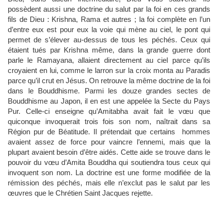
possèdent aussi une doctrine du salut par la foi en ces grands
fils de Dieu : Krishna, Rama et autres ; la foi complète en l’un
d’entre eux est pour eux la voie qui mène au ciel, le pont qui
permet de s’élever au-dessus de tous les péchés. Ceux qui
étaient tués par Krishna même, dans la grande guerre dont
parle le Ramayana, allaient directement au ciel parce qu’ils
croyaient en lui, comme le larron sur la croix monta au Paradis
parce qu’il crut en Jésus. On retrouve la même doctrine de la foi
dans le Bouddhisme. Parmi les douze grandes sectes de
Bouddhisme au Japon, il en est une appelée la Secte du Pays
Pur. Celle-ci enseigne qu’Amitabha avait fait le vœu que
quiconque invoquerait trois fois son nom, naîtrait dans sa
Région pur de Béatitude. Il prétendait que certains hommes
avaient assez de force pour vaincre l’ennemi, mais que la
plupart avaient besoin d’être aidés. Cette aide se trouve dans le
pouvoir du vœu d’Amita Bouddha qui soutiendra tous ceux qui
invoquent son nom. La doctrine est une forme modifiée de la
rémission des péchés, mais elle n’exclut pas le salut par les
œuvres que le Chrétien Saint Jacques rejette.