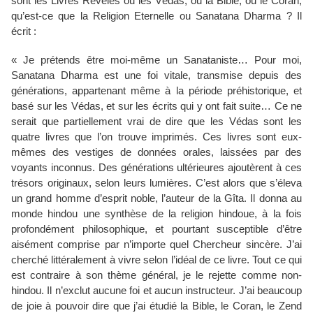
sont les Livres Révélés ou les Védas, ou la Bible, ou le Coran,
qu’est-ce que la Religion Eternelle ou Sanatana Dharma ? Il
écrit :
« Je prétends être moi-même un Sanataniste… Pour moi,
Sanatana Dharma est une foi vitale, transmise depuis des
générations, appartenant même à la période préhistorique, et
basé sur les Védas, et sur les écrits qui y ont fait suite… Ce ne
serait que partiellement vrai de dire que les Védas sont les
quatre livres que l’on trouve imprimés. Ces livres sont eux-
mêmes des vestiges de données orales, laissées par des
voyants inconnus. Des générations ultérieures ajoutèrent à ces
trésors originaux, selon leurs lumières. C’est alors que s’éleva
un grand homme d’esprit noble, l’auteur de la Gîta. Il donna au
monde hindou une synthèse de la religion hindoue, à la fois
profondément philosophique, et pourtant susceptible d’être
aisément comprise par n’importe quel Chercheur sincère. J’ai
cherché littéralement à vivre selon l’idéal de ce livre. Tout ce qui
est contraire à son thème général, je le rejette comme non-
hindou. Il n’exclut aucune foi et aucun instructeur. J’ai beaucoup
de joie à pouvoir dire que j’ai étudié la Bible, le Coran, le Zend