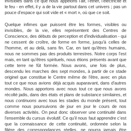
invisibles dans ce que nous appelons l'air, l'éther, l'électricité et
le feu - en effet, il y a de la vie partout dans cet univers ; pas un
pouce d'espace qui soit vide et « mort », où que ce soit.
Quelque infimes que puissent être les formes, visibles ou
invisibles, de la vie, elles représentent des Centres de
Conscience, des débuts de perception et d’individualisation - qui
ne cessent de croître, de forme en forme, jusqu’à celles de
l'homme, et au delà, sans fin. Car, en tant qu’êtres humains,
nous ne sommes pas des produits terrestres. Notre corps l'est
mais, en tant qu’êtres spirituels, nous étions présents avant que
cette terre ne fût formée. Nous avons, une fois de plus,
descendu les marches des sept mondes, à partir de ce stade
originel que constitue le Centre même de l’être, avec en plus
tout ce que nous avions déjà acquis auparavant, dans d’autres
mondes. Nous apportons avec nous tout ce que nous avons
récolté jadis, dans des états et plans de substance similaires, et
nous
continuons
avec tous les stades du monde présent, tout
comme nous poursuivons de jour en jour le cours de nos
diverses activités. On peut donc observer une continuité dans
l’ensemble du cursus évolutif. Ce qu'il nous faut apprendre c'est
que la connaissance de cette continuité, ordonnée selon la
filière des correspondances réelles, ne pourra jamais être