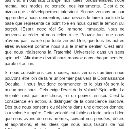
pas vrai. Il nous faut changer nos idées fondamentales, notre
mental, nos modes de pensée, nos instruments. C'est à ce
niveau que le développement intervient. Si nous voulons un jour
apprendre à nous concentrer, nous devons le faire à partir de la
base que représente ce point fixe en nous qu'est le témoin qui
perçoit, l'Esprit, notre réel Soi Immortel immuable. Nous ne
pouvons accéder ni nous relier à ce Pouvoir tant que nous
n'avons pas réalisé que toute vie est Une, que tous les autres
êtres avancent comme nous sur le même sentier. C'est ainsi
que nous réaliserons la Fraternité Universelle dans un sens
spirituel : l’Altruisme devrait nous mouvoir dans chaque pensée,
parole et action.
Si nous considérons ces choses, nous verrons combien nous
pouvons être loin de faire un premier pas vers la Connaissance
Occulte. Il nous faut donc commencer, et le plus tôt sera le
mieux pour nous. Cela exige l'éveil de la Volonté Spirituelle. La
Volonté n'est pas une chose, -ni un pouvoir en soi. C'est la
conscience en action, à distinguer de la conscience inactive.
Dès que nous pensons ou désirons dans une direction donnée,
la « volonté » opère. Cette volonté est faible ou forte,
selon l'idée
que nous avons de nous-mêmes, suivant nos pensées, désirs
et aspirations, et les idées que nous nous faisons de nos