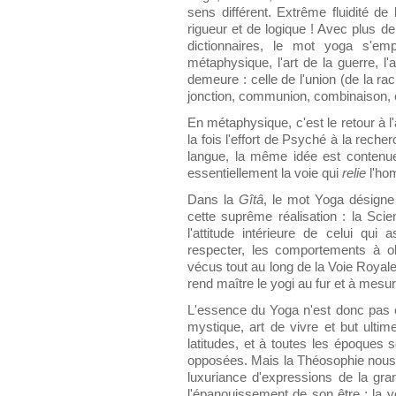
sens différent. Extrême fluidité de
rigueur et de logique ! Avec plus de
dictionnaires, le mot yoga s'em
métaphysique, l'art de la guerre, l
demeure : celle de l'union (de la ra
jonction, communion, combinaison, e
En métaphysique, c'est le retour à l'
la fois l'effort de Psyché à la reche
langue, la même idée est contenue
essentiellement la voie qui
relie
l'ho
Dans la
Gîtâ
, le mot Yoga désigne 
cette suprême réalisation : la Sci
l'attitude intérieure de celui qu
respecter, les comportements à ob
vécus tout au long de la Voie Royale 
rend maître le yogi au fur et à mesu
L'essence du Yoga n'est donc pas c
mystique, art de vivre et but ultim
latitudes, et à toutes les époques 
opposées. Mais la Théosophie nous f
luxuriance d'expressions de la gra
l'épanouissement de son être : la v