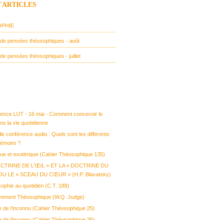
D'ARTICLES
PHIE
e de pensées théosophiques - août
 de pensées théosophiques - juillet
ence LUT - 16 mai - Comment concevoir le
s la vie quotidienne
e conférence audio : Quels sont les différents
émoire ?
que et exotérique (Cahier Théosophique 135)
OCTRINE DE L'ŒIL » ET LA « DOCTRINE DU
U LE « SCEAU DU CŒUR » (H.P. Blavatsky)
ophie au quotidien (C.T. 188)
vement Théosophique (W.Q. Judge)
e de l’inconnu (Cahier Théosophique 25)
e de l'inconnu (Cahier Théosophique 26)