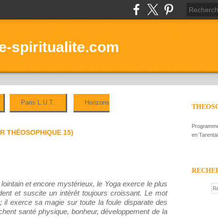
-spiritualite.com
Paris L.U.T.
Horizons
THEOSO
Programme 
ER THÉOSOPHIQUE 15)
en Tarenta
RECHE
 lointain et encore mystérieux, le Yoga exerce le plus
ident et suscite un intérêt toujours croissant. Le mot
; il exerce sa magie sur toute la foule disparate des
hent santé physique, bonheur, développement de la