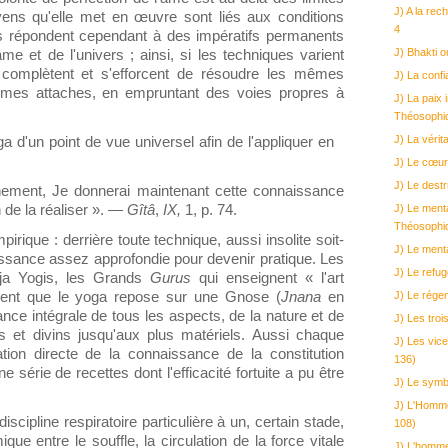
J) A la re
ens qu'elle met en œuvre sont liés aux conditions
4
ls répondent cependant à des impératifs permanents
J) Bhakti o
e et de l'univers ; ainsi, si les techniques varient
se complètent et s'efforcent de résoudre les mêmes
J) La conf
 mêmes attaches, en empruntant des voies propres à
J) La paix 
Théosophi
J) La véri
d'un point de vue universel afin de l'appliquer en
J) Le cœur
J) Le dest
gnement, Je donnerai maintenant cette connaissance
 de la réaliser ». ―
Gîtâ
,
IX,
1, p. 74.
J) Le menta
Théosophi
rique : derrière toute technique, aussi insolite soit-
J) Le ment
issance assez approfondie pour devenir pratique. Les
J) Le refu
aja Yogis, les Grands
Gurus
qui enseignent « l'art
irment que le yoga repose sur une Gnose (
Jnana
en
J) Le régen
ance intégrale de tous les aspects, de la nature et de
J) Les troi
s et divins jusqu'aux plus matériels. Aussi chaque
J) Les vice
cation directe de la connaissance de la constitution
136)
 série de recettes dont l'efficacité fortuite a pu être
J) Le symb
J) L'Homme
discipline respiratoire particulière à un, certain stade,
108)
ique entre le souffle, la circulation de la force vitale
J) L'homme