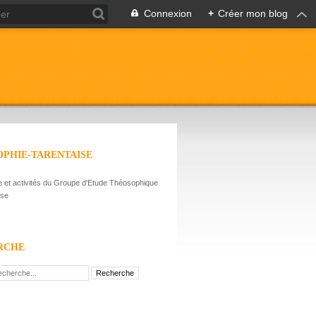
Connexion
+
Créer mon blog
PHIE-TARENTAISE
et activités du Groupe d'Etude Théosophique
ise
RCHE