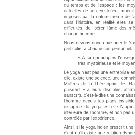
du temps et de l'espace ; les moy
actuelles de son existence, mais i
imposés par la nature même de l'âm
dans l'histoire, en réalité elles 
difficultés, de libérer l'âme des
chaque homme.
Nous devons donc envisager le Yoga 
particulier à chaque cas personnel.
« A toi qui adoptes l'ensei
très mystérieuse et le moyen
Le yoga n'est pas une entreprise empi
elle, existe une science, une conna
Maîtres de la Théosophie, les R
puissant » à leurs disciples, aff
sanscrit), c'est-à-dire une connaiss
l'homme depuis les plans invisible
discipline du yoga est-elle l'appli
intérieure de l'homme, et non pas une
contrôlée par l'expérience.
Ainsi, si le yoga indien prescrit une 
c'est qu'il existe une relation dynam