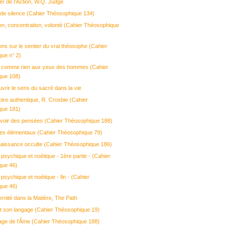
er de l'Action, W.Q. Judge
de silence (Cahier Théosophique 134)
ion, concentration, volonté (Cahier Théosophique
ons sur le sentier du vrai théosophe (Cahier
ue n° 2)
e comme rien aux yeux des hommes (Cahier
que 108)
vrir le sens du sacré dans la vie
ire authentique, R. Crosbie (Cahier
que 181)
rvoir des pensées (Cahier Théosophique 188)
es élémentaux (Cahier Théosophique 79)
aissance occulte (Cahier Théosophique 186)
 psychique et noétique - 1ère partie - (Cahier
que 46)
 psychique et noétique - fin - (Cahier
que 46)
rnité dans la Matière, The Path
t son langage (Cahier Théosophique 19)
age de l’Âme (Cahier Théosophique 188)