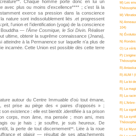
créature**. Chaque homme porte donc en lui un
M) Les env
ète avec plus ou moins d'excellence**** ; c'est là la
Théosophi
nstamment exerce sa pression dans la conscience
M) Vibrati
 la nature sont indissolublement liés .et progressent
N) Anneaux
prit, l'union et l'identification (yoga) de la conscience
104)
os, Bouddha —
l'Âme Cosmique, le Soi Divin.
Réaliser
N) Évoluti
but ultime, obtenir la suprême connaissance (Jnana),
N) Rondes 
si atteindre à la Permanence sur laquelle n'a plus de
ie incarnée. Cette Union est possible dès cette terre
O) La véri
P) L’origin
Théosophie
R) Antask
R) AUM ! (
R) La loi 
R) La magi
R) La raci
Nature autour du Centre Immuable d'où tout émane,
R) L'Arbre 
ce, est prise au piège des « paires d'opposés » ;
R) La sign
on existence : elle est bientôt .identifiée à sa prison
 mon corps, mon âme, ma pensée ; mon ami, mes
R) La synt
Théosophi
agis ou je hais ; je souffre, je suis heureux. De
entôt, la perte de tout discernement
. Liée à la roue
**
R) Le Myst
ffrance et plaisir — résultat de ses attachements