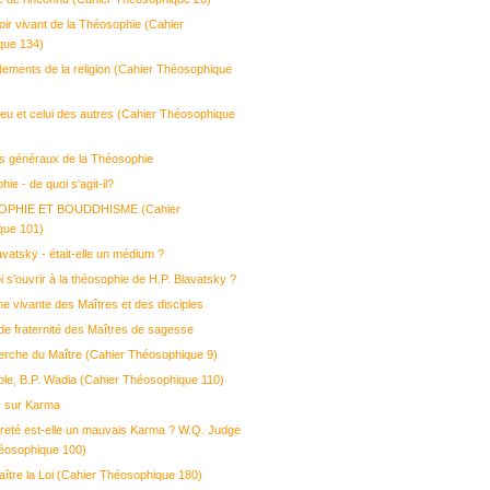
oir vivant de la Théosophie (Cahier
que 134)
dements de la religion (Cahier Théosophique
ieu et celui des autres (Cahier Théosophique
es généraux de la Théosophie
ie - de quoi s'agit-il?
OPHIE ET BOUDDHISME (Cahier
que 101)
vatsky - était-elle un médium ?
 s'ouvrir à la théosophie de H.P. Blavatsky ?
e vivante des Maîtres et des disciples
de fraternité des Maîtres de sagesse
erche du Maître (Cahier Théosophique 9)
iple, B.P. Wadia (Cahier Théosophique 110)
ns sur Karma
reté est-elle un mauvais Karma ? W.Q. Judge
éosophique 100)
ître la Loi (Cahier Théosophique 180)