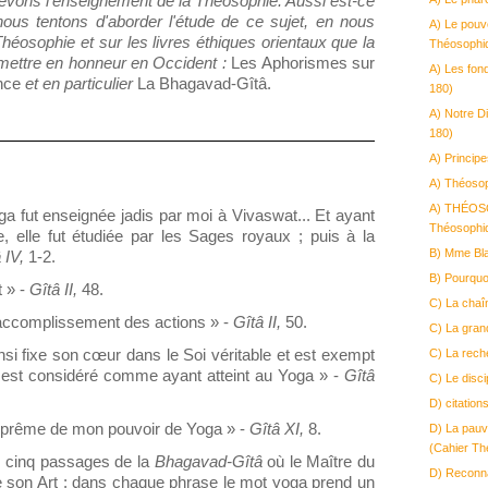
evons l'enseignement de la Théosophie. Aussi est-ce
ous tentons d'aborder l'étude de ce sujet, en nous
A) Le pouv
héosophie et sur les livres éthiques orientaux que la
Théosophi
mettre en honneur en Occident :
Les Aphorismes sur
A) Les fon
ence
et en particulier
La Bhagavad-Gîtâ.
180)
A) Notre D
180)
A) Princip
A) Théosoph
A) THÉOS
ga fut enseignée jadis par moi à Vivaswat... Et ayant
Théosophi
re, elle fut étudiée par les Sages royaux ; puis à la
B) Mme Bla
 IV,
1-2.
B) Pourquoi
t » -
Gîtâ II,
48.
C) La chaîn
'accomplissement des actions » -
Gîtâ II,
50.
C) La gran
si fixe son cœur dans le Soi véritable et est exempt
C) La rech
il est considéré comme ayant atteint au Yoga » -
Gîtâ
C) Le disc
D) citatio
uprême de mon pouvoir de Yoga » -
Gîtâ XI,
8.
D) La pauv
(Cahier Th
s cinq passages de la
Bhagavad-Gîtâ
où le Maître du
D) Reconna
de son Art : dans chaque phrase le mot yoga prend un