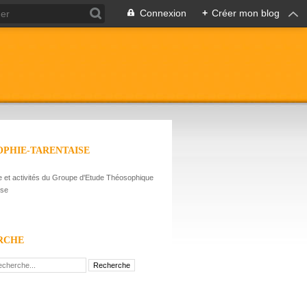
Connexion
+
Créer mon blog
PHIE-TARENTAISE
et activités du Groupe d'Etude Théosophique
ise
RCHE