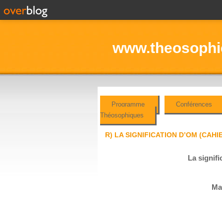
www.theosophie
Programme
Conférences
Théosophiques
R) LA SIGNIFICATION D’OM (CAH
La signif
Ma