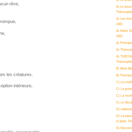
aucun rêve,
A) Le pouv
Théosophi
A) Les fon
errompue,
180)
A) Notre D
he,
180)
A) Princip
A) Théosoph
A) THÉOS
Théosophi
B) Mme Bla
tes les créatures.
B) Pourquoi
C) La chaîn
ception intérieure,
C) La gran
C) La rech
C) Le disc
D) citatio
D) La pauv
(Cahier Th
D) Reconna