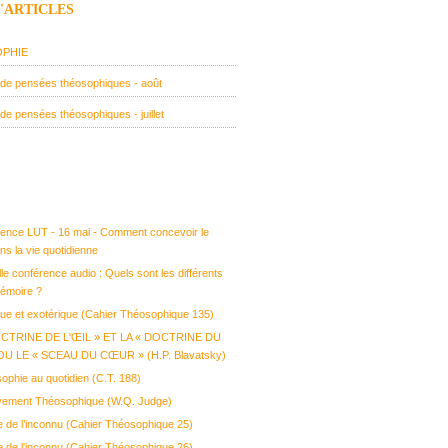
D'ARTICLES
PHIE
e de pensées théosophiques - août
 de pensées théosophiques - juillet
ence LUT - 16 mai - Comment concevoir le
s la vie quotidienne
e conférence audio : Quels sont les différents
émoire ?
que et exotérique (Cahier Théosophique 135)
OCTRINE DE L'ŒIL » ET LA « DOCTRINE DU
U LE « SCEAU DU CŒUR » (H.P. Blavatsky)
ophie au quotidien (C.T. 188)
vement Théosophique (W.Q. Judge)
e de l’inconnu (Cahier Théosophique 25)
e de l'inconnu (Cahier Théosophique 26)