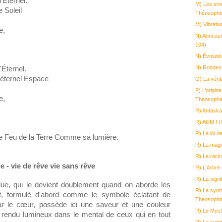
'Éternel.
M) Les env
e Soleil
Théosophi
M) Vibrati
e,
N) Anneaux
104)
N) Évoluti
N) Rondes 
'Éternel.
l'éternel Espace
O) La véri
P) L’origin
e,
Théosophie
R) Antask
R) AUM ! (
R) La loi 
 le Feu de la Terre Comme sa lumière.
R) La magi
R) La raci
le - vie de rêve vie sans rêve
R) L'Arbre 
R) La sign
due, qui le devient doublement quand on aborde les
R) La synt
t, formulé d'abord comme le symbole éclatant de
Théosophi
par le cœur, possède ici une saveur et une couleur
R) Le Myst
a rendu lumineux dans le mental de ceux qui en tout