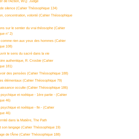
er de l'Action, W.Q. Judge
de silence (Cahier Théosophique 134)
ion, concentration, volonté (Cahier Théosophique
ons sur le sentier du vrai théosophe (Cahier
ue n° 2)
e comme rien aux yeux des hommes (Cahier
que 108)
vrir le sens du sacré dans la vie
ire authentique, R. Crosbie (Cahier
que 181)
rvoir des pensées (Cahier Théosophique 188)
es élémentaux (Cahier Théosophique 79)
aissance occulte (Cahier Théosophique 186)
 psychique et noétique - 1ère partie - (Cahier
que 46)
 psychique et noétique - fin - (Cahier
que 46)
rnité dans la Matière, The Path
t son langage (Cahier Théosophique 19)
age de l’Âme (Cahier Théosophique 188)