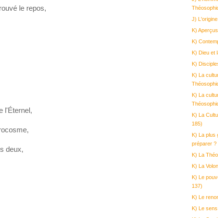
rouvé le repos,
Théosophi
J) L'origi
K) Aperçus
K) Contemp
K) Dieu et 
K) Disciple
K) La cultu
Théosophi
K) La cultu
Théosophi
 l'Éternel,
K) La Cult
185)
crocosme,
K) La plus
préparer ?
es deux,
K) La Théo
K) La Volo
K) Le pouv
137)
K) Le reno
K) Le sens