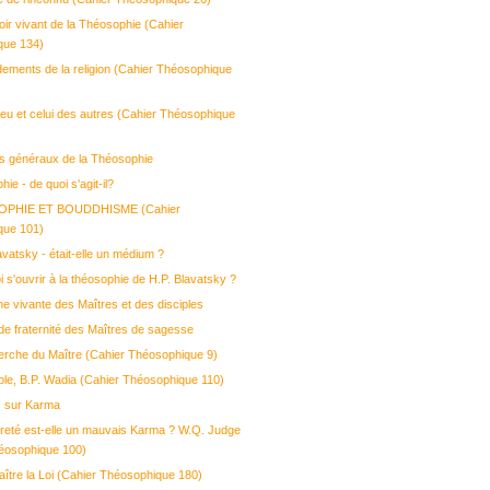
oir vivant de la Théosophie (Cahier
que 134)
dements de la religion (Cahier Théosophique
ieu et celui des autres (Cahier Théosophique
es généraux de la Théosophie
ie - de quoi s'agit-il?
OPHIE ET BOUDDHISME (Cahier
que 101)
vatsky - était-elle un médium ?
 s'ouvrir à la théosophie de H.P. Blavatsky ?
e vivante des Maîtres et des disciples
de fraternité des Maîtres de sagesse
erche du Maître (Cahier Théosophique 9)
iple, B.P. Wadia (Cahier Théosophique 110)
ns sur Karma
reté est-elle un mauvais Karma ? W.Q. Judge
éosophique 100)
ître la Loi (Cahier Théosophique 180)