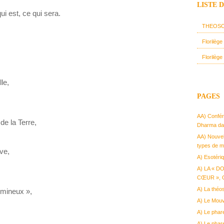
LISTE 
ui est, ce qui sera.
THEOSO
Florilèg
Florilège
lle,
PAGES
AA) Confér
de la Terre,
Dharma dan
AA) Nouvell
types de m
êve,
A) Esotéri
A) LA « D
CŒUR », O
A) La théos
umineux »,
A) Le Mou
A) Le phar
A) Le phar