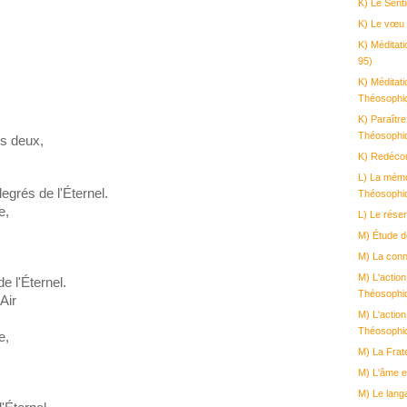
K) Le Senti
K) Le vœu 
K) Méditat
95)
K) Méditati
Théosophiq
K) Paraîtr
Théosophi
es deux,
K) Redécou
L) La mémo
egrés de l'Éternel.
Théosophi
e,
L) Le rése
M) Étude d
M) La conn
M) L'action
e l'Éternel.
Théosophi
Air
M) L'action
Théosophi
e,
M) La Frate
M) L'âme e
M) Le lang