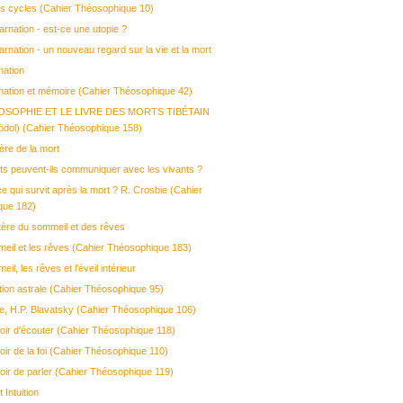
des cycles (Cahier Théosophique 10)
arnation - est-ce une utopie ?
arnation - un nouveau regard sur la vie et la mort
nation
nation et mémoire (Cahier Théosophique 42)
ÉOSOPHIE ET LE LIVRE DES MORTS TIBÉTAIN
dol) (Cahier Théosophique 158)
ère de la mort
ts peuvent-ils communiquer avec les vivants ?
e qui survit après la mort ? R. Crosbie (Cahier
que 182)
ère du sommeil et des rêves
eil et les rêves (Cahier Théosophique 183)
il, les rêves et l'éveil intérieur
ation astrale (Cahier Théosophique 95)
e, H.P. Blavatsky (Cahier Théosophique 106)
oir d'écouter (Cahier Théosophique 118)
oir de la foi (Cahier Théosophique 110)
oir de parler (Cahier Théosophique 119)
t Intuition