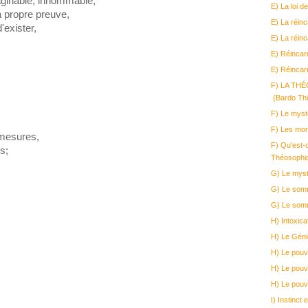
maginable, innommable,
E) La loi 
a propre preuve,
E) La réinc
'exister,
E) La réinc
E) Réincar
E) Réincar
F) LA TH
(Bardo Thö
F) Le myst
F) Les mor
mesures,
F) Qu'est-c
s;
Théosophi
G) Le myst
G) Le somm
G) Le somme
H) Intoxic
H) Le Géni
H) Le pouv
H) Le pouv
H) Le pouv
I) Instinct e