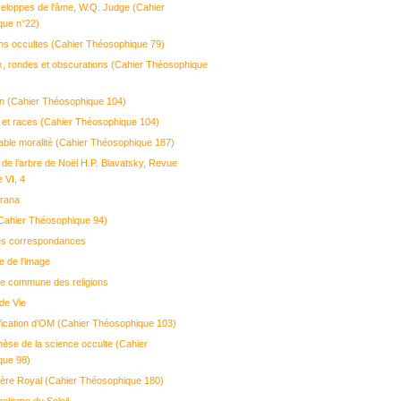
eloppes de l'âme, W.Q. Judge (Cahier
que n°22)
ons occultes (Cahier Théosophique 79)
, rondes et obscurations (Cahier Théosophique
on (Cahier Théosophique 104)
et races (Cahier Théosophique 104)
table moralité (Cahier Théosophique 187)
e de l’arbre de Noël H.P. Blavatsky, Revue
 VI, 4
arana
Cahier Théosophique 94)
des correspondances
e de l'image
ne commune des religions
de Vie
ification d’OM (Cahier Théosophique 103)
hèse de la science occulte (Cahier
que 98)
ère Royal (Cahier Théosophique 180)