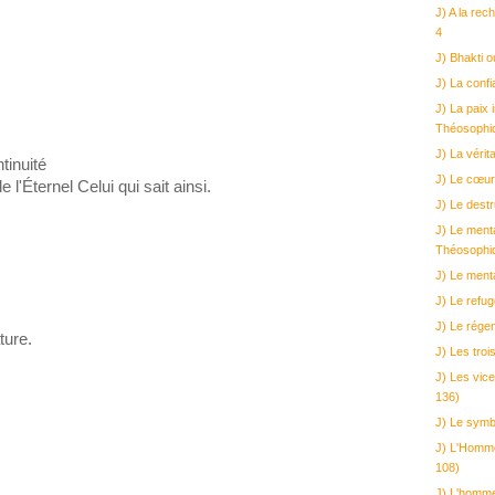
J) A la re
4
J) Bhakti o
J) La conf
J) La paix 
Théosophi
J) La véri
tinuité
J) Le cœur
 l'Éternel Celui qui sait ainsi.
J) Le dest
J) Le menta
Théosophi
J) Le ment
J) Le refu
J) Le régen
ture.
J) Les troi
J) Les vice
136)
J) Le symb
J) L'Homme
108)
J) L'homme