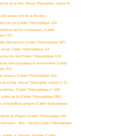
cherche de la Paix, Revue Théosophie, volume IX,
u les lampes d’or de la dévotion
iance en soi (Cahier Théosophique 110)
intérieure qui est compassion, (Cahier
que 137)
table clairvoyance (Cahier Théosophique 187)
 errant, Cahier Théosophique 114
ructeur du réel (Cahier Théosophique 114)
l de celui qui pratique le renoncement (Cahier
que 115)
al vertueux (Cahier Théosophique 115)
ge de la Paix, Revue Théosophie, volume V, 12
t intérieur, (Cahier Théosophique n° 108)
s sortes de foi (Cahier Théosophique 188)
s et l'échelle du progrès (Cahier théosophique
olisme de Pâques (Cahier Théosophique 34)
 terrestre - divin - éternel (Cahier Théosophique
 visible et l'homme invisible (Cahier