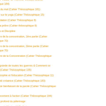
que 184)
ne du mal (Cahier Théosophique 181)
 sur le yoga (Cahier Théosophique 15)
lation (Cahier Théosophique 8)
la prière (Cahier théosophique 8)
s et Discipline
re de la concentration, 1ère partie (Cahier
que 70)
re de la concentration, 2ème partie (Cahier
que 70)
ure de la Concentration (Cahier Théosophique
 grande de toutes les guerres & Comment se
 (Cahier Théosophique 135)
sophie et l'éducation (Cahier Théosophique 11)
nté créatrice (Cahier Théosophique 183)
oir bienfaisant de la parole (Cahier Théosophique
ncement à l’action (Cahier Théosophique 184)
 profond du pèlerinage