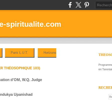
-spiritualite.com
Paris L.U.T.
Horizons
THEOSO
Programme 
IER THÉOSOPHIQUE 103)
en Tarenta
ication d’OM, W.Q. Judge
RECHE
ndukya Upanishad